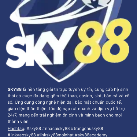
SKY88
là nền tảng giải trí trực tuyến uy tín, cung cấp hệ sinh
thái cá cược đa dạng gồm thể thao, casino, slot, bắn cá và xổ
số. Ứng dụng công nghệ hiện đại, bảo mật chuẩn quốc tế,
giao diện thân thiện, tốc độ nạp rút nhanh và dịch vụ hỗ trợ
24/7, mang đến trải nghiệm ổn định và minh bạch cho mọi
thành viên.
Hashtag
: #sky88 #nhacaisky88 #trangchusky88
#linkvaosky88 #linksky88moinhat #sky88academy