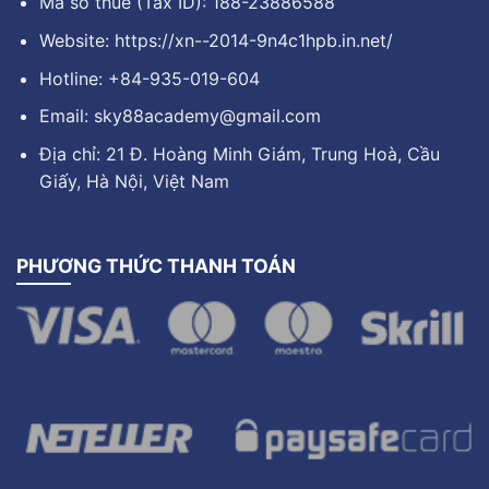
Mã số thuế (Tax ID): 188-23886588
Website:
https://xn--2014-9n4c1hpb.in.net/
Hotline: +84-935-019-604
Email:
sky88academy@gmail.com
Địa chỉ: 21 Đ. Hoàng Minh Giám, Trung Hoà, Cầu
Giấy, Hà Nội, Việt Nam
PHƯƠNG THỨC THANH TOÁN