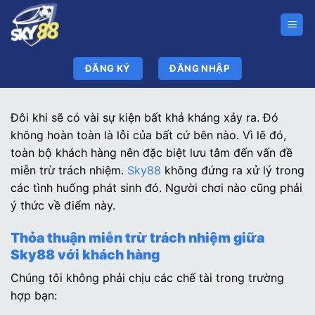
Bỏ
qua
nội
dung
ĐĂNG KÝ
ĐĂNG NHẬP
Đôi khi sẽ có vài sự kiện bất khả kháng xảy ra. Đó
không hoàn toàn là lỗi của bất cứ bên nào. Vì lẽ đó,
toàn bộ khách hàng nên đặc biệt lưu tâm đến vấn đề
miễn trừ trách nhiệm.
Sky88
không đứng ra xử lý trong
các tình huống phát sinh đó. Người chơi nào cũng phải
ý thức về điểm này.
Thỏa thuận miễn trừ trách nhiệm giữa
Sky88 với khách hàng
Chúng tôi không phải chịu các chế tài trong trường
hợp bạn: