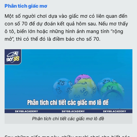
Phân tích giấc mơ
Một số người chơi dựa vào giấc mơ có liên quan đến
con số 70 để dự đoán kết quả hôm sau. Nếu mơ thấy
ô tô, biển lớn hoặc những hình ảnh mang tính “rộng
mở”, thì có thể đó là điềm báo cho số 70.
Phân tích chi tiết các giấc mơ lô đề