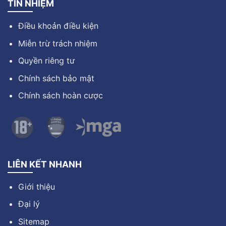
TÍN NHIỆM
Điều khoản điều kiện
Miễn trừ trách nhiệm
Quyền riêng tư
Chính sách bảo mật
Chính sách hoàn cược
LIÊN KẾT NHANH
Giới thiệu
Đại lý
Sitemap