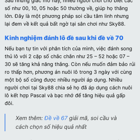
Sau những giấc mơ này, nhiều người chơi cho biết các
số như 00, 10, 05 hoặc 50 thường về, giúp họ thắng
lớn. Đây là một phương pháp soi cầu tâm linh nhưng
lại đem về kết quả bất ngờ tại sân chơi như Sky88.
Kinh nghiệm đánh lô đề sau khi đề về 70
Nếu bạn tự tin với phân tích của mình, việc đánh song
thủ lô với 2 cặp số chắc chắn như 25 – 52 hoặc 07 –
30 sẽ tăng khả năng thắng. Còn nếu muốn đảm bảo rủi
ro thấp hơn, phương án nuôi lô trong 3 ngày với cùng
một bộ số cũng được nhiều người áp dụng. Nhiều
người chơi tại Sky88 chia sẻ họ đã áp dụng cách nuôi
lô kết hợp Pascal và bạc nhớ để tăng hiệu quả gấp
đôi.
Xem thêm:
Đề về 67
giải mã, soi cầu và
cách chọn số hiệu quả nhất