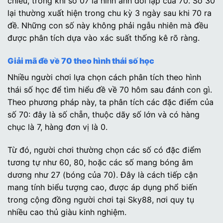
chiếu, trong khi số 07 là hình ảnh đối lập của 70. Số 30
lại thường xuất hiện trong chu kỳ 3 ngày sau khi 70 ra
đề. Những con số này không phải ngẫu nhiên mà đều
được phân tích dựa vào xác suất thống kê rõ ràng.
Giải mã đề về 70 theo hình thái số học
Nhiều người chơi lựa chọn cách phân tích theo hình
thái số học để tìm hiểu đề về 70 hôm sau đánh con gì.
Theo phương pháp này, ta phân tích các đặc điểm của
số 70: đây là số chẵn, thuộc dãy số lớn và có hàng
chục là 7, hàng đơn vị là 0.
Từ đó, người chơi thường chọn các số có đặc điểm
tương tự như 60, 80, hoặc các số mang bóng âm
dương như 27 (bóng của 70). Đây là cách tiếp cận
mang tính biểu tượng cao, được áp dụng phổ biến
trong cộng đồng người chơi tại Sky88, nơi quy tụ
nhiều cao thủ giàu kinh nghiệm.