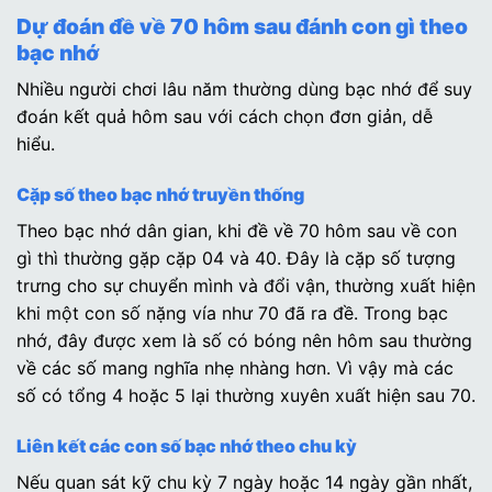
Dự đoán đề về 70 hôm sau đánh con gì theo
bạc nhớ
Nhiều người chơi lâu năm thường dùng bạc nhớ để suy
đoán kết quả hôm sau với cách chọn đơn giản, dễ
hiểu.
Cặp số theo bạc nhớ truyền thống
Theo bạc nhớ dân gian, khi đề về 70 hôm sau về con
gì thì thường gặp cặp 04 và 40. Đây là cặp số tượng
trưng cho sự chuyển mình và đổi vận, thường xuất hiện
khi một con số nặng vía như 70 đã ra đề. Trong bạc
nhớ, đây được xem là số có bóng nên hôm sau thường
về các số mang nghĩa nhẹ nhàng hơn. Vì vậy mà các
số có tổng 4 hoặc 5 lại thường xuyên xuất hiện sau 70.
Liên kết các con số bạc nhớ theo chu kỳ
Nếu quan sát kỹ chu kỳ 7 ngày hoặc 14 ngày gần nhất,