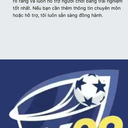
rõ ràng và luôn hỗ trợ người chơi bằng trải nghiệm
tốt nhất. Nếu bạn cần thêm thông tin chuyên môn
hoặc hỗ trợ, tôi luôn sẵn sàng đồng hành.